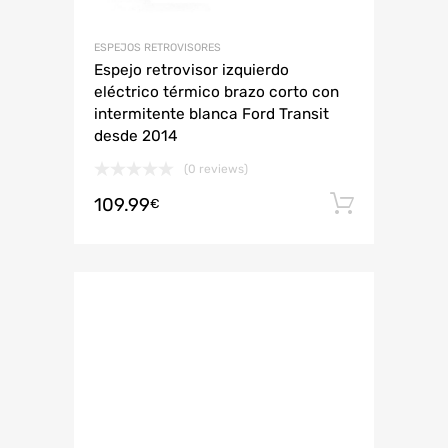
ESPEJOS RETROVISORES
Espejo retrovisor izquierdo
eléctrico térmico brazo corto con
intermitente blanca Ford Transit
desde 2014
(0 reviews)
109.99
Añadir 
€