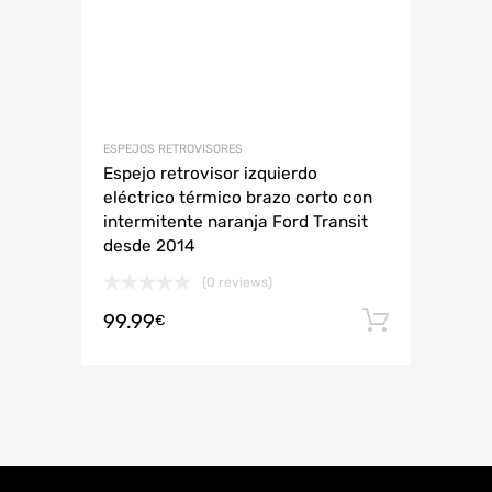
ESPEJOS RETROVISORES
Espejo retrovisor izquierdo
eléctrico térmico brazo corto con
intermitente naranja Ford Transit
desde 2014
(0 reviews)
99.99
Añadir 
€