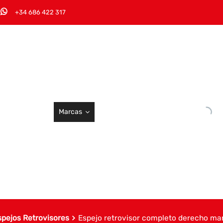
+34 686 422 317
Marcas
spejos Retrovisores
Espejo retrovisor completo derecho man