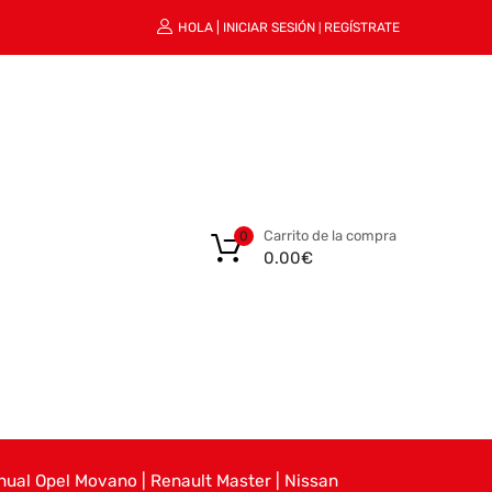
HOLA |
INICIAR SESIÓN
REGÍSTRATE
|
Carrito de la compra
0
0.00
€
ual Opel Movano | Renault Master | Nissan