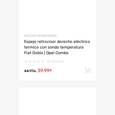
ESPEJOS RETROVISORES
Espejo retrovisor derecho eléctrico
termico con sonda temperatura
Fiat Doblo | Opel Combo
(0 reviews)
39.99
Añadir 
€
44.99
€