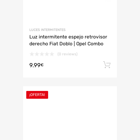
LUCES INTERMITENTES
Luz intermitente espejo retrovisor
derecho Fiat Doblo | Opel Combo
(0 reviews)
9.99
Añadir 
€
¡OFERTA!