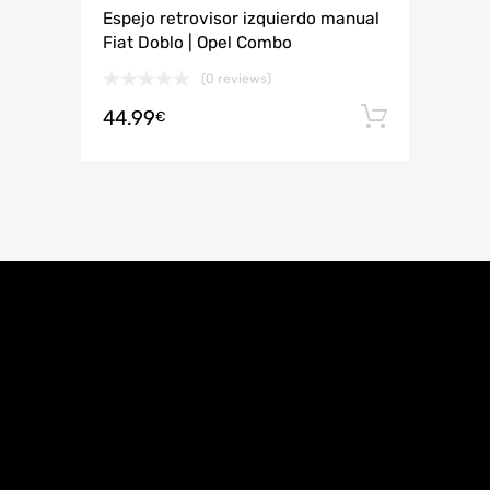
Espejo retrovisor izquierdo manual
Fiat Doblo | Opel Combo
(0 reviews)
44.99
Añadir 
€