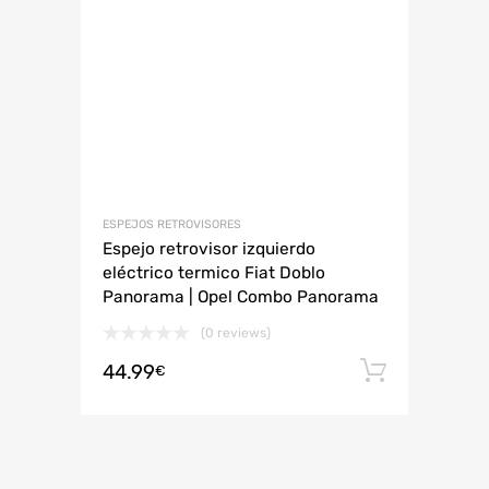
ESPEJOS RETROVISORES
Espejo retrovisor izquierdo
eléctrico termico Fiat Doblo
Panorama | Opel Combo Panorama
(0 reviews)
44.99
Añadir 
€