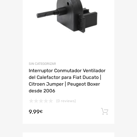
SIN CATEGORIZAR
Interruptor Conmutador Ventilador
del Calefactor para Fiat Ducato |
Citroen Jumper | Peugeot Boxer
desde 2006
(0 reviews)
9.99
Añadir 
€