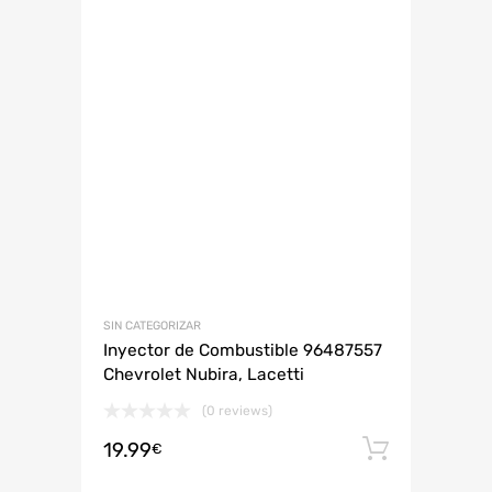
SIN CATEGORIZAR
Inyector de Combustible 96487557
Chevrolet Nubira, Lacetti
(0 reviews)
19.99
Añadir 
€