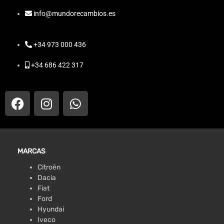
info@mundorecambios.es
+34 973 000 436
+34 686 422 317
MARCAS
Citroën
Dacia
Fiat
Ford
Hyundai
Iveco