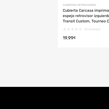
CUBIERTAS RETROVISORES
Cubierta Carcasa imprima
espejo retrovisor izquierd
Transit Custom, Tourneo 
(0 reviews)
19.99
r al carrito
€