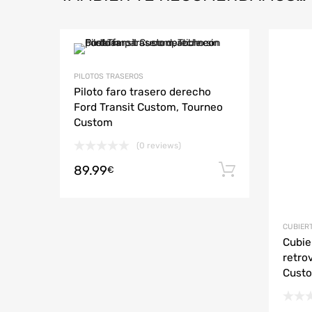
PILOTOS TRASEROS
Piloto faro trasero derecho
Ford Transit Custom, Tourneo
Custom
(0 reviews)
89.99
Añadir al 
€
CUBIER
Cubie
retro
Custo