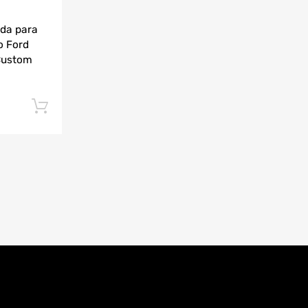
da para
o Ford
Custom
Añadir al carrito