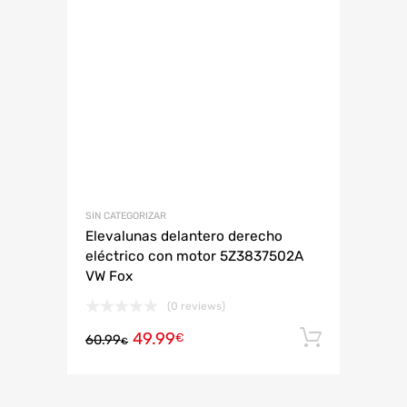
SIN CATEGORIZAR
Elevalunas delantero derecho
eléctrico con motor 5Z3837502A
VW Fox
(0 reviews)
49.99
Añadir 
€
60.99
€