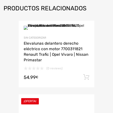
PRODUCTOS RELACIONADOS
SIN CATEGORIZAR
Elevalunas delantero derecho
eléctrico con motor 7700311821
Renault Trafic | Opel Vivaro | Nissan
Primastar
(0 reviews)
54.99
Añadir 
€
¡OFERTA!