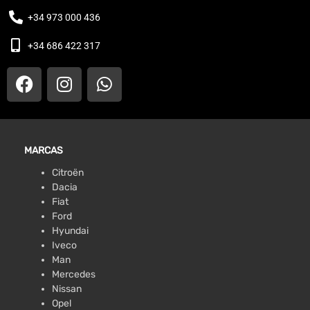
+34 973 000 436
+34 686 422 317
MARCAS
Citroën
Dacia
Fiat
Ford
Hyundai
Iveco
Man
Mercedes
Nissan
Opel