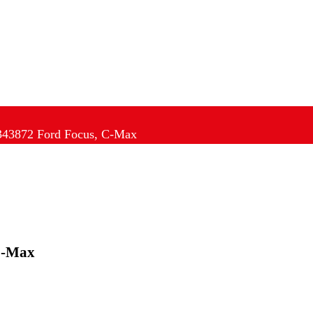
1343872 Ford Focus, C-Max
C-Max