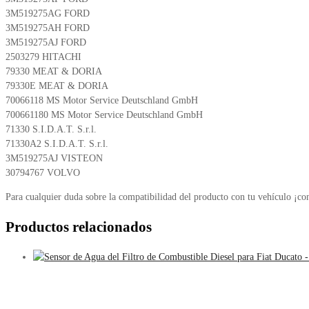
3M519275AG FORD
3M519275AH FORD
3M519275AJ FORD
2503279 HITACHI
79330 MEAT & DORIA
79330E MEAT & DORIA
70066118 MS Motor Service Deutschland GmbH
700661180 MS Motor Service Deutschland GmbH
71330 S.I.D.A.T. S.r.l.
71330A2 S.I.D.A.T. S.r.l.
3M519275AJ VISTEON
30794767 VOLVO
Para cualquier duda sobre la compatibilidad del producto con tu vehículo ¡co
Productos relacionados