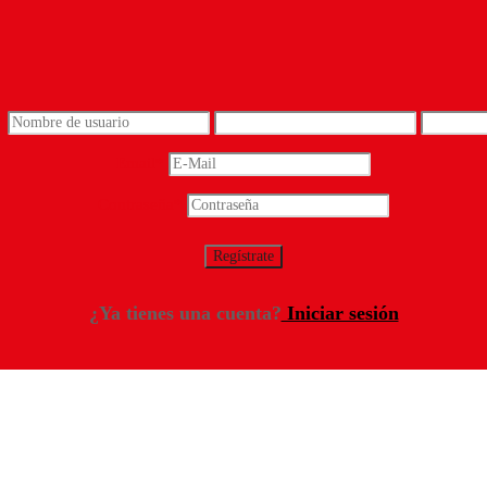
*
Email
*
Contraseña
*
¿Ya tienes una cuenta?
Iniciar sesión