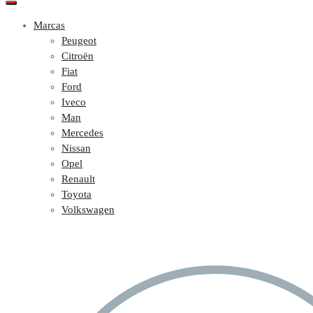
Marcas
Peugeot
Citroën
Fiat
Ford
Iveco
Man
Mercedes
Nissan
Opel
Renault
Toyota
Volkswagen